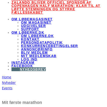
ZALANDO BLIVER OFFICIEL SPONSOR AF
COPENHAGEN HALF MARATHON: KLAR TIL AT
LØFTE STEMNINGEN OG STYRKE
FÆLLESSKABET
OM LØBEMAGASINET
OM MAGASINET
UDGIVELSER
SUPPORT
OM LØBERNE.DK
OM LØBERNE.DK
KONTAKT
PERSONDATAPOLITIK
KONKURRENCEBETINGELSER
ANNONCØRINFO
BLIV MEDLEM
MIT MEDLEMSKAB
LOG IND
INSTAGRAM
FACEBOOK
NYHEDSBREV
Home
Nyheder
Events
Mit første marathon