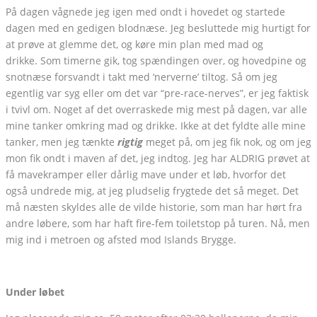
På dagen vågnede jeg igen med ondt i hovedet og startede
dagen med en gedigen blodnæse. Jeg besluttede mig hurtigt for
at prøve at glemme det, og køre min plan med mad og
drikke. Som timerne gik, tog spændingen over, og hovedpine og
snotnæse forsvandt i takt med ‘nerverne’ tiltog. Så om jeg
egentlig var syg eller om det var “pre-race-nerves”, er jeg faktisk
i tvivl om. Noget af det overraskede mig mest på dagen, var alle
mine tanker omkring mad og drikke. Ikke at det fyldte alle mine
tanker, men jeg tænkte
rigtig
meget på, om jeg fik nok, og om jeg
mon fik ondt i maven af det, jeg indtog. Jeg har ALDRIG prøvet at
få mavekramper eller dårlig mave under et løb, hvorfor det
også undrede mig, at jeg pludselig frygtede det så meget. Det
må næsten skyldes alle de vilde historie, som man har hørt fra
andre løbere, som har haft fire-fem toiletstop på turen. Nå, men
mig ind i metroen og afsted mod Islands Brygge.
Under løbet