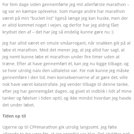
For fem dage siden gennemførte jeg mit allerførste marathon –
og var en kæmpe oplevelse. Som mange andre har marathon
været på min “bucket list” ligeså længe jeg kan huske, men der
er altid kommet noget i vejen, og derfor har jeg aldrig fået
krydset den af – det har jeg så endelig kunne gøre nu :)
Jeg har altid været en smule småarrogant, når snakken gik på at
løbe et marathon. Med det mener jeg, at jeg altid har sagt, at
jeg nemt kunne løbe et marathon under fire timer uden at
træne. Efter at have gennemført ét, kan jeg nu kigge tilbage, og
se hvor utrolig naiv den udtalelse var. For nok kunne jeg måske
gennemføre i den tid, men konsekvenserne af at gøre det, ville
nok have været katastrofale. Jeg vender tilbage til denne tanke,
efter jeg har gennemgået dagen, og givet et indblik i lidt af mine
tanker og følelser i tiden optil, og ikke mindst hvordan jeg havde
det under løbet.
Tiden op til
Ugerne op til CPHmarathon gik utrolig langsomt. Jeg følte
allerede to-tre uger før, at jeg egentlig var klar. Det skyldtes nok