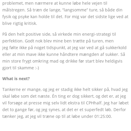
problemet, men nærmere at kunne løbe hele vejen til
målstregen. Så træn de lange, “langsomme” ture, så både din
fysik og psyke kan holde til det. For mig var det sidste lige ved at
blive rigtig kritisk.
På den helt positive side, så virkede min energi-strategi til
perfektion. Godt nok blev mine ben trætte på turen, men
jeg følte ikke på noget tidspunkt, at jeg var ved at gå sukkerkold
eller at min mave ikke kunne håndtere mængden af sukker. Så
min store frygt omkring mad og drikke før start blev heldigvis
gjort til skamme :-)
What is next?
Tankerne er mange, og jeg er stadig ikke helt sikker på, hvad jeg
skal løbe som det næste. Én ting er dog sikkert, og det er, at jeg
vil forsøge at presse mig selv lidt ekstra til CPHhalf. Jeg har løbet
det to gange før, og jeg synes, at det er et superfedt løb. Derfor
tænker jeg, at jeg vil træne op til at løbe under 01:25:00.