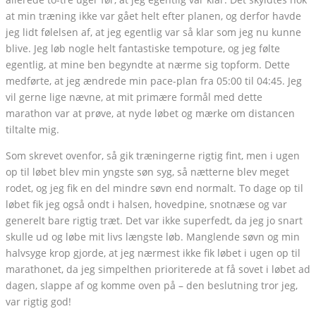
at min træning ikke var gået helt efter planen, og derfor havde
jeg lidt følelsen af, at jeg egentlig var så klar som jeg nu kunne
blive. Jeg løb nogle helt fantastiske tempoture, og jeg følte
egentlig, at mine ben begyndte at nærme sig topform. Dette
medførte, at jeg ændrede min pace-plan fra 05:00 til 04:45. Jeg
vil gerne lige nævne, at mit primære formål med dette
marathon var at prøve, at nyde løbet og mærke om distancen
tiltalte mig.
Som skrevet ovenfor, så gik træningerne rigtig fint, men i ugen
op til løbet blev min yngste søn syg, så nætterne blev meget
rodet, og jeg fik en del mindre søvn end normalt. To dage op til
løbet fik jeg også ondt i halsen, hovedpine, snotnæse og var
generelt bare rigtig træt. Det var ikke superfedt, da jeg jo snart
skulle ud og løbe mit livs længste løb. Manglende søvn og min
halvsyge krop gjorde, at jeg nærmest ikke fik løbet i ugen op til
marathonet, da jeg simpelthen prioriterede at få sovet i løbet ad
dagen, slappe af og komme oven på – den beslutning tror jeg,
var rigtig god!