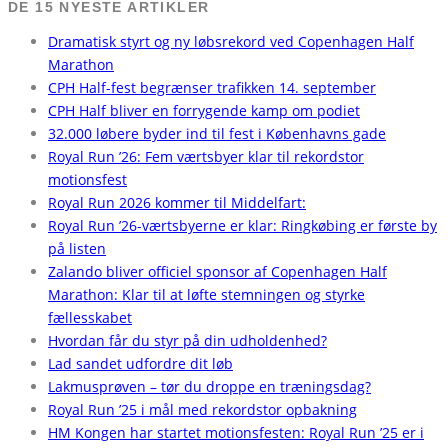
DE 15 NYESTE ARTIKLER
Dramatisk styrt og ny løbsrekord ved Copenhagen Half
Marathon
CPH Half-fest begrænser trafikken 14. september
CPH Half bliver en forrygende kamp om podiet
32.000 løbere byder ind til fest i Københavns gade
Royal Run ’26: Fem værtsbyer klar til rekordstor
motionsfest
Royal Run 2026 kommer til Middelfart:
Royal Run ’26-værtsbyerne er klar: Ringkøbing er første by
på listen
Zalando bliver officiel sponsor af Copenhagen Half
Marathon: Klar til at løfte stemningen og styrke
fællesskabet
Hvordan får du styr på din udholdenhed?
Lad sandet udfordre dit løb
Lakmusprøven – tør du droppe en træningsdag?
Royal Run ’25 i mål med rekordstor opbakning
HM Kongen har startet motionsfesten: Royal Run ’25 er i