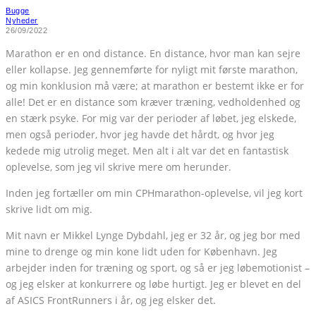
Bugge
Nyheder
26/09/2022
Marathon er en ond distance. En distance, hvor man kan sejre
eller kollapse. Jeg gennemførte for nyligt mit første marathon,
og min konklusion må være; at marathon er bestemt ikke er for
alle! Det er en distance som kræver træning, vedholdenhed og
en stærk psyke. For mig var der perioder af løbet, jeg elskede,
men også perioder, hvor jeg havde det hårdt, og hvor jeg
kedede mig utrolig meget. Men alt i alt var det en fantastisk
oplevelse, som jeg vil skrive mere om herunder.
Inden jeg fortæller om min CPHmarathon-oplevelse, vil jeg kort
skrive lidt om mig.
Mit navn er Mikkel Lynge Dybdahl, jeg er 32 år, og jeg bor med
mine to drenge og min kone lidt uden for København. Jeg
arbejder inden for træning og sport, og så er jeg løbemotionist –
og jeg elsker at konkurrere og løbe hurtigt. Jeg er blevet en del
af ASICS FrontRunners i år, og jeg elsker det.