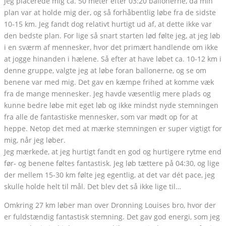
Jeg placerede mig ca. 50 meter efter 03:20 ballonerne, da min
plan var at holde mig der, og så forhåbentlig løbe fra de sidste
10-15 km. Jeg fandt dog relativt hurtigt ud af, at dette ikke var
den bedste plan. For lige så snart starten lød følte jeg, at jeg løb
i en sværm af mennesker, hvor det primært handlende om ikke
at jogge hinanden i hælene. Så efter at have løbet ca. 10-12 km i
denne gruppe, valgte jeg at løbe foran ballonerne, og se om
benene var med mig. Det gav en kæmpe frihed at komme væk
fra de mange mennesker. Jeg havde væsentlig mere plads og
kunne bedre løbe mit eget løb og ikke mindst nyde stemningen
fra alle de fantastiske mennesker, som var mødt op for at
heppe. Netop det med at mærke stemningen er super vigtigt for
mig, når jeg løber.
Jeg mærkede, at jeg hurtigt fandt en god og hurtigere rytme end
før- og benene føltes fantastisk. Jeg løb tættere på 04:30, og lige
der mellem 15-30 km følte jeg egentlig, at det var dét pace, jeg
skulle holde helt til mål. Det blev det så ikke lige til…
Omkring 27 km løber man over Dronning Louises bro, hvor der
er fuldstændig fantastisk stemning. Det gav god energi, som jeg