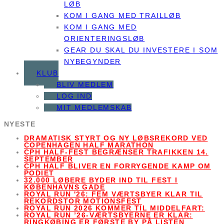
LØB
KOM I GANG MED TRAILLØB
KOM I GANG MED
ORIENTERINGSLØB
GEAR DU SKAL DU INVESTERE I SOM
NYBEGYNDER
KLUB
BLIV MEDLEM
LOG IND
MIT MEDLEMSKAB
NYESTE
DRAMATISK STYRT OG NY LØBSREKORD VED
COPENHAGEN HALF MARATHON
CPH HALF-FEST BEGRÆNSER TRAFIKKEN 14.
SEPTEMBER
CPH HALF BLIVER EN FORRYGENDE KAMP OM
PODIET
32.000 LØBERE BYDER IND TIL FEST I
KØBENHAVNS GADE
ROYAL RUN '26: FEM VÆRTSBYER KLAR TIL
REKORDSTOR MOTIONSFEST
ROYAL RUN 2026 KOMMER TIL MIDDELFART:
ROYAL RUN ’26-VÆRTSBYERNE ER KLAR:
RINGKØBING ER FØRSTE BY PÅ LISTEN