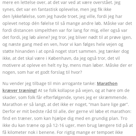
mere en lettelse over, at det var ved at være overstået. Jeg
synes, det var en fantastisk oplevelse, men jeg fik ikke
den lykkefølelse, som jeg havde troet, jeg ville, fordi jeg har
oplevet netop dén følelse til så mange andre løb. Måske var det
fordi distancen simpelthen var for lang for mig, eller også var
det fordi, jeg løb alene? Jeg tror, jeg bliver nødt til at prøve igen,
og næste gang med en ven, hvor vi kan følges hele vejen og
støtte hinanden i at opnå noget stort sammen. Jeg tænker dog
ikke, at det skal være i København, da jeg også tror, det vil
motivere at opleve en helt ny by, mens man løber. Måske der er
nogen, som har et godt forslag til hvor?
Nu vender jeg tilbage til min arrogante tanke:
Marathon
kræver træning!
At se folk kollapse på vejen, og at høre om de
skader, som folk får efterfølgende, synes jeg er skræmmende.
Marathon er så langt, at det ikke er noget, “man bare lige gør”.
Derfor er mit bedste råd til alle, der gerne vil løbe et marathon:
find en træner, som kan hjælpe dig med en grundig plan. Tro
ikke du kan træne op på 12-16 uger, men brug længere tid på at
få kilometer nok i benene. For rigtig mange er tempoet ikke