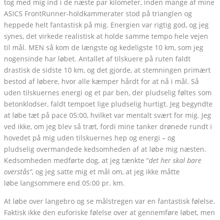
tog med mig ind i de næste par kilometer, inden mange af mine
ASICS FrontRunner-holdkammerater stod på trianglen og
heppede helt fantastisk på mig. Energien var rigtig god, og jeg
synes, det virkede realistisk at holde samme tempo hele vejen
til mål. MEN så kom de længste og kedeligste 10 km, som jeg
nogensinde har løbet. Antallet af tilskuere på ruten faldt
drastisk de sidste 10 km, og det gjorde, at stemningen primært
bestod af løbere, hvor alle kæmper hårdt for at nå i mål. Så
uden tilskuernes energi og et par ben, der pludselig føltes som
betonklodser, faldt tempoet lige pludselig hurtigt. Jeg begyndte
at løbe tæt på pace 05:00, hvilket var mentalt svært for mig. Jeg
ved ikke, om jeg blev så træt, fordi mine tanker drønede rundt i
hovedet på mig uden tilskuernes hep og energi – og
pludselig overmandede kedsomheden af at løbe mig næsten.
Kedsomheden medførte dog, at jeg tænkte “
det her skal bare
overstås”
, og jeg satte mig et mål om, at jeg ikke måtte
løbe langsommere end 05:00 pr. km.
At løbe over langebro og se målstregen var en fantastisk følelse.
Faktisk ikke den euforiske følelse over at gennemføre løbet, men