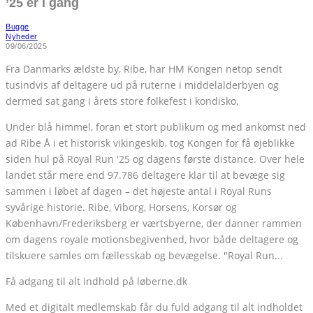
’25 er i gang
Bugge
Nyheder
09/06/2025
Fra Danmarks ældste by, Ribe, har HM Kongen netop sendt
tusindvis af deltagere ud på ruterne i middelalderbyen og
dermed sat gang i årets store folkefest i kondisko.
Under blå himmel, foran et stort publikum og med ankomst ned
ad Ribe Å i et historisk vikingeskib, tog Kongen for få øjeblikke
siden hul på Royal Run '25 og dagens første distance. Over hele
landet står mere end 97.786 deltagere klar til at bevæge sig
sammen i løbet af dagen – det højeste antal i Royal Runs
syvårige historie. Ribe, Viborg, Horsens, Korsør og
København/Frederiksberg er værtsbyerne, der danner rammen
om dagens royale motionsbegivenhed, hvor både deltagere og
tilskuere samles om fællesskab og bevægelse. "Royal Run...
Få adgang til alt indhold på løberne.dk
Med et digitalt medlemskab får du fuld adgang til alt indholdet