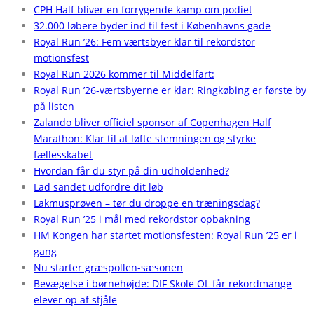
CPH Half bliver en forrygende kamp om podiet
32.000 løbere byder ind til fest i Københavns gade
Royal Run ’26: Fem værtsbyer klar til rekordstor
motionsfest
Royal Run 2026 kommer til Middelfart:
Royal Run ’26-værtsbyerne er klar: Ringkøbing er første by
på listen
Zalando bliver officiel sponsor af Copenhagen Half
Marathon: Klar til at løfte stemningen og styrke
fællesskabet
Hvordan får du styr på din udholdenhed?
Lad sandet udfordre dit løb
Lakmusprøven – tør du droppe en træningsdag?
Royal Run ’25 i mål med rekordstor opbakning
HM Kongen har startet motionsfesten: Royal Run ’25 er i
gang
Nu starter græspollen-sæsonen
Bevægelse i børnehøjde: DIF Skole OL får rekordmange
elever op af stjåle