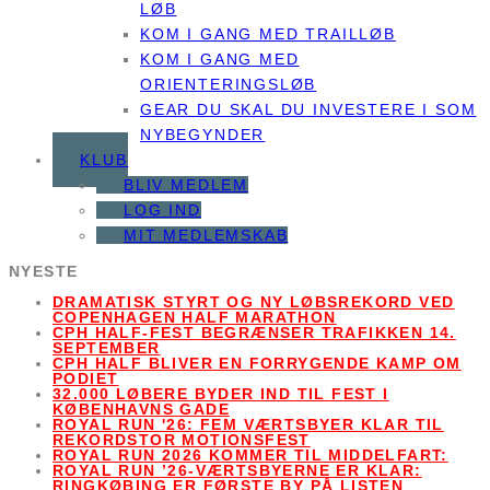
LØB
KOM I GANG MED TRAILLØB
KOM I GANG MED
ORIENTERINGSLØB
GEAR DU SKAL DU INVESTERE I SOM
NYBEGYNDER
KLUB
BLIV MEDLEM
LOG IND
MIT MEDLEMSKAB
NYESTE
DRAMATISK STYRT OG NY LØBSREKORD VED
COPENHAGEN HALF MARATHON
CPH HALF-FEST BEGRÆNSER TRAFIKKEN 14.
SEPTEMBER
CPH HALF BLIVER EN FORRYGENDE KAMP OM
PODIET
32.000 LØBERE BYDER IND TIL FEST I
KØBENHAVNS GADE
ROYAL RUN '26: FEM VÆRTSBYER KLAR TIL
REKORDSTOR MOTIONSFEST
ROYAL RUN 2026 KOMMER TIL MIDDELFART:
ROYAL RUN ’26-VÆRTSBYERNE ER KLAR:
RINGKØBING ER FØRSTE BY PÅ LISTEN