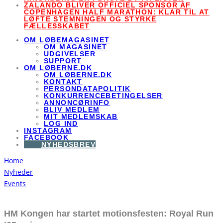
ZALANDO BLIVER OFFICIEL SPONSOR AF
COPENHAGEN HALF MARATHON: KLAR TIL AT
LØFTE STEMNINGEN OG STYRKE
FÆLLESSKABET
OM LØBEMAGASINET
OM MAGASINET
UDGIVELSER
SUPPORT
OM LØBERNE.DK
OM LØBERNE.DK
KONTAKT
PERSONDATAPOLITIK
KONKURRENCEBETINGELSER
ANNONCØRINFO
BLIV MEDLEM
MIT MEDLEMSKAB
LOG IND
INSTAGRAM
FACEBOOK
NYHEDSBREV
Home
Nyheder
Events
HM Kongen har startet motionsfesten: Royal Run