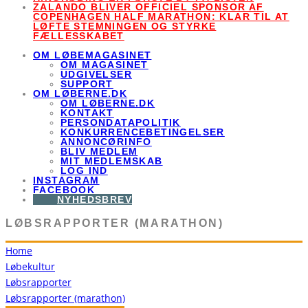
ZALANDO BLIVER OFFICIEL SPONSOR AF
COPENHAGEN HALF MARATHON: KLAR TIL AT
LØFTE STEMNINGEN OG STYRKE
FÆLLESSKABET
OM LØBEMAGASINET
OM MAGASINET
UDGIVELSER
SUPPORT
OM LØBERNE.DK
OM LØBERNE.DK
KONTAKT
PERSONDATAPOLITIK
KONKURRENCEBETINGELSER
ANNONCØRINFO
BLIV MEDLEM
MIT MEDLEMSKAB
LOG IND
INSTAGRAM
FACEBOOK
NYHEDSBREV
LØBSRAPPORTER (MARATHON)
Home
Løbekultur
Løbsrapporter
Løbsrapporter (marathon)