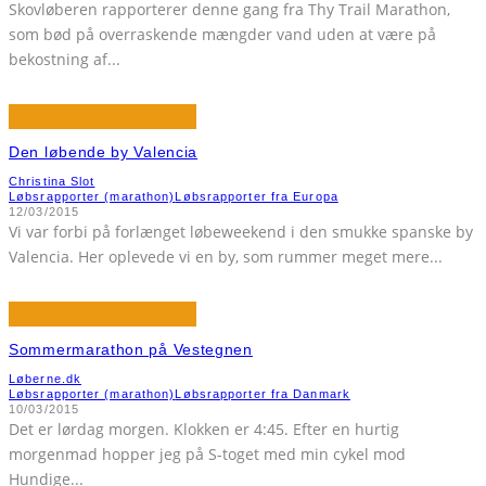
Skovløberen rapporterer denne gang fra Thy Trail Marathon,
som bød på overraskende mængder vand uden at være på
bekostning af
...
Den løbende by Valencia
Christina Slot
Løbsrapporter (marathon)
Løbsrapporter fra Europa
12/03/2015
Vi var forbi på forlænget løbeweekend i den smukke spanske by
Valencia. Her oplevede vi en by, som rummer meget mere
...
Sommermarathon på Vestegnen
Løberne.dk
Løbsrapporter (marathon)
Løbsrapporter fra Danmark
10/03/2015
Det er lørdag morgen. Klokken er 4:45. Efter en hurtig
morgenmad hopper jeg på S-toget med min cykel mod
Hundige
...