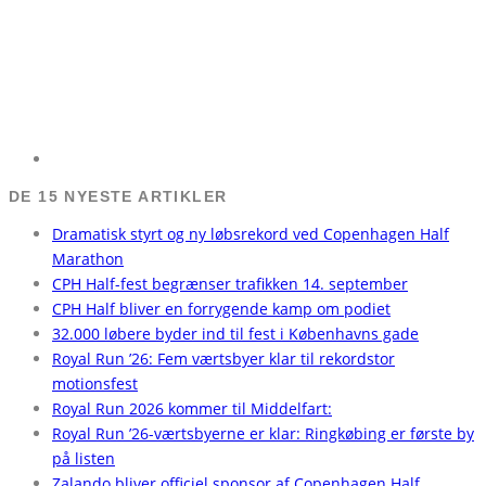
DE 15 NYESTE ARTIKLER
Dramatisk styrt og ny løbsrekord ved Copenhagen Half
Marathon
CPH Half-fest begrænser trafikken 14. september
CPH Half bliver en forrygende kamp om podiet
32.000 løbere byder ind til fest i Københavns gade
Royal Run ’26: Fem værtsbyer klar til rekordstor
motionsfest
Royal Run 2026 kommer til Middelfart:
Royal Run ’26-værtsbyerne er klar: Ringkøbing er første by
på listen
Zalando bliver officiel sponsor af Copenhagen Half