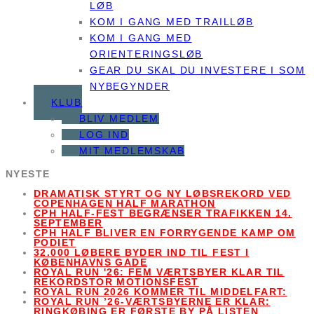
LØB
KOM I GANG MED TRAILLØB
KOM I GANG MED
ORIENTERINGSLØB
GEAR DU SKAL DU INVESTERE I SOM
NYBEGYNDER
KLUB
BLIV MEDLEM
LOG IND
MIT MEDLEMSKAB
NYESTE
DRAMATISK STYRT OG NY LØBSREKORD VED
COPENHAGEN HALF MARATHON
CPH HALF-FEST BEGRÆNSER TRAFIKKEN 14.
SEPTEMBER
CPH HALF BLIVER EN FORRYGENDE KAMP OM
PODIET
32.000 LØBERE BYDER IND TIL FEST I
KØBENHAVNS GADE
ROYAL RUN '26: FEM VÆRTSBYER KLAR TIL
REKORDSTOR MOTIONSFEST
ROYAL RUN 2026 KOMMER TIL MIDDELFART:
ROYAL RUN ’26-VÆRTSBYERNE ER KLAR:
RINGKØBING ER FØRSTE BY PÅ LISTEN