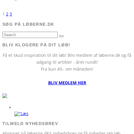
1
2
3
SØG PÅ LØBERNE.DK
BLIV KLOGERE PÅ DIT LØB!
Få et skud inspiration til dit løb! Bliv medlem af løberne.dk og få
adgang til artikler - året rundt!
Fra kun 49,- om måneden!
BLIV MEDLEM HER
TILMELD NYHEDSBREV
Abonner på løberne.dk's nyhedsbrev og få nyheder om løb