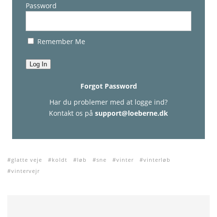
Password
Remember Me
Forgot Password
Har du problemer med at logge ind?
Kontakt os på
support@loeberne.dk
glatte veje
koldt
løb
sne
vinter
vinterløb
vintervejr