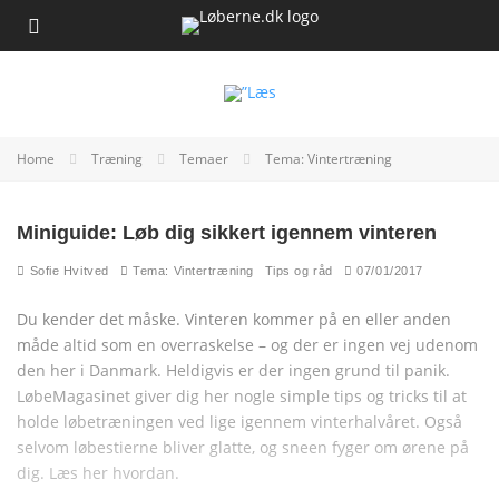
Home
Træning
Temaer
Tema: Vintertræning
Miniguide: Løb dig sikkert igennem vinteren
Sofie Hvitved
Tema: Vintertræning
Tips og råd
07/01/2017
Du kender det måske. Vinteren kommer på en eller anden
måde altid som en overraskelse – og der er ingen vej udenom
den her i Danmark. Heldigvis er der ingen grund til panik.
LøbeMagasinet giver dig her nogle simple tips og tricks til at
holde løbetræningen ved lige igennem vinterhalvåret. Også
selvom løbestierne bliver glatte, og sneen fyger om ørene på
dig. Læs her hvordan.