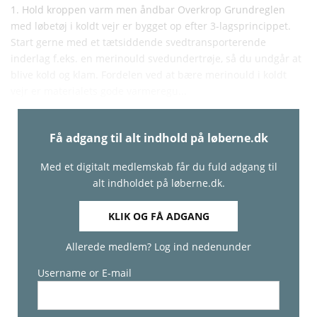
1. Hold kroppen varm men åndbar Overkrop Grundreglen
med løbetøj i koldt vejr er bygget op efter 3-lagsprincippet.
Start gerne med et tætsiddende svedtransporterende
inderlag f.eks. en merinould svedundertrøje, så du undgår at
blive kold og klam. Fordelen ved at bære merinould i koldt
vejr er materialets gode varmeregu...
Få adgang til alt indhold på løberne.dk
Med et digitalt medlemskab får du fuld adgang til
alt indholdet på løberne.dk.
KLIK OG FÅ ADGANG
Allerede medlem? Log ind nedenunder
Username or E-mail