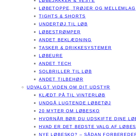
LØBEJAKKER & VESTE
LØBETOPPE, TRØJER OG MELLEMLAG
TIGHTS & SHORTS
UNDERTØJ TIL LØB
LØBESTRØMPER
ANDET BEKLÆDNING
TASKER & DRIKKESYSTEMER
LØBEURE
ANDET TECH
SOLBRILLER TIL LØB
ANDET TILBEHØR
UDVALGT VIDEN OM DIT UDSTYR
KLÆDT PÅ TIL VINTERLØB
UNDGÅ LUGTENDE LØBETØJ
20 MYTER OM LØBESKO
HVORNÅR BØR DU UDSKIFTE DINE L
HVAD ER DET BEDSTE VALG AF LØBE
NYE LØBESKO? – SÅDAN FORBEREDER