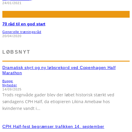
24/01/2021
70 råd til en god start
Generelle træningsråd
20/04/2020
LØBSNYT
Dramatisk styrt og ny løbsrekord ved Copenhagen Half
Marathon
Bugge
Nyheder
14/09/2025
Trods regnvåde gader blev der løbet historisk stærkt ved
søndagens CPH Half, da etiopieren Likina Amebaw hos
kvinderne vandt i
...
CPH Half-fest begrænser trafikken 14. september