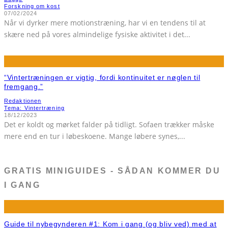
Forskning om kost
07/02/2024
Når vi dyrker mere motionstræning, har vi en tendens til at
skære ned på vores almindelige fysiske aktivitet i det
...
“Vintertræningen er vigtig, fordi kontinuitet er nøglen til
fremgang.”
Redaktionen
Tema: Vintertræning
18/12/2023
Det er koldt og mørket falder på tidligt. Sofaen trækker måske
mere end en tur i løbeskoene. Mange løbere synes,
...
GRATIS MINIGUIDES - SÅDAN KOMMER DU
I GANG
Guide til nybegynderen #1: Kom i gang (og bliv ved) med at