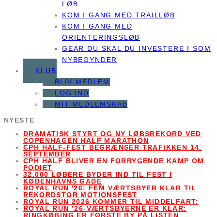
LØB
KOM I GANG MED TRAILLØB
KOM I GANG MED
ORIENTERINGSLØB
GEAR DU SKAL DU INVESTERE I SOM
NYBEGYNDER
KLUB
BLIV MEDLEM
LOG IND
MIT MEDLEMSKAB
NYESTE
DRAMATISK STYRT OG NY LØBSREKORD VED
COPENHAGEN HALF MARATHON
CPH HALF-FEST BEGRÆNSER TRAFIKKEN 14.
SEPTEMBER
CPH HALF BLIVER EN FORRYGENDE KAMP OM
PODIET
32.000 LØBERE BYDER IND TIL FEST I
KØBENHAVNS GADE
ROYAL RUN '26: FEM VÆRTSBYER KLAR TIL
REKORDSTOR MOTIONSFEST
ROYAL RUN 2026 KOMMER TIL MIDDELFART:
ROYAL RUN ’26-VÆRTSBYERNE ER KLAR:
RINGKØBING ER FØRSTE BY PÅ LISTEN