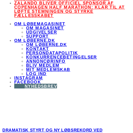
ZALANDO BLIVER OFFICIEL SPONSOR AF
COPENHAGEN HALF MARATHON: KLAR TIL AT
LØFTE STEMNINGEN OG STYRKE
FÆLLESSKABET
OM LØBEMAGASINET
OM MAGASINET
UDGIVELSER
SUPPORT
OM LØBERNE.DK
OM LØBERNE.DK
KONTAKT
PERSONDATAPOLITIK
KONKURRENCEBETINGELSER
ANNONCØRINFO
BLIV MEDLEM
MIT MEDLEMSKAB
LOG IND
INSTAGRAM
FACEBOOK
NYHEDSBREV
Løberne.dk er Danmarks bedste løbesite! Alt du som løber har
brug for at vide om løb, marathon, træning, sundhed, kost,
løbegear, løbsnyheder og meget mere.
DRAMATISK STYRT OG NY LØBSREKORD VED