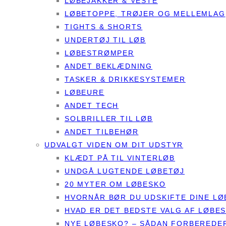
LØBEJAKKER & VESTE
LØBETOPPE, TRØJER OG MELLEMLAG
TIGHTS & SHORTS
UNDERTØJ TIL LØB
LØBESTRØMPER
ANDET BEKLÆDNING
TASKER & DRIKKESYSTEMER
LØBEURE
ANDET TECH
SOLBRILLER TIL LØB
ANDET TILBEHØR
UDVALGT VIDEN OM DIT UDSTYR
KLÆDT PÅ TIL VINTERLØB
UNDGÅ LUGTENDE LØBETØJ
20 MYTER OM LØBESKO
HVORNÅR BØR DU UDSKIFTE DINE L
HVAD ER DET BEDSTE VALG AF LØBE
NYE LØBESKO? – SÅDAN FORBEREDER