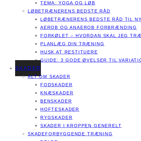
TEMA: YOGA OG LØB
LØBETRÆNERENS BEDSTE RÅD
LØBETRÆNERENS BEDSTE RÅD TIL N
AEROB OG ANAEROB FORBRÆNDING
FORKØLET – HVORDAN SKAL JEG TR
PLANLÆG DIN TRÆNING
HUSK AT RESTITUERE
GUIDE: 3 GODE ØVELSER TIL VARIATI
SKADER
ALT OM SKADER
FODSKADER
KNÆSKADER
BENSKADER
HOFTESKADER
RYGSKADER
SKADER I KROPPEN GENERELT
SKADEFORBYGGENDE TRÆNING