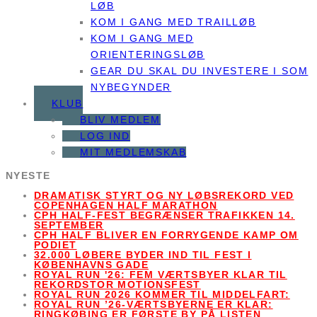
LØB
KOM I GANG MED TRAILLØB
KOM I GANG MED
ORIENTERINGSLØB
GEAR DU SKAL DU INVESTERE I SOM
NYBEGYNDER
KLUB
BLIV MEDLEM
LOG IND
MIT MEDLEMSKAB
NYESTE
DRAMATISK STYRT OG NY LØBSREKORD VED
COPENHAGEN HALF MARATHON
CPH HALF-FEST BEGRÆNSER TRAFIKKEN 14.
SEPTEMBER
CPH HALF BLIVER EN FORRYGENDE KAMP OM
PODIET
32.000 LØBERE BYDER IND TIL FEST I
KØBENHAVNS GADE
ROYAL RUN '26: FEM VÆRTSBYER KLAR TIL
REKORDSTOR MOTIONSFEST
ROYAL RUN 2026 KOMMER TIL MIDDELFART:
ROYAL RUN ’26-VÆRTSBYERNE ER KLAR:
RINGKØBING ER FØRSTE BY PÅ LISTEN