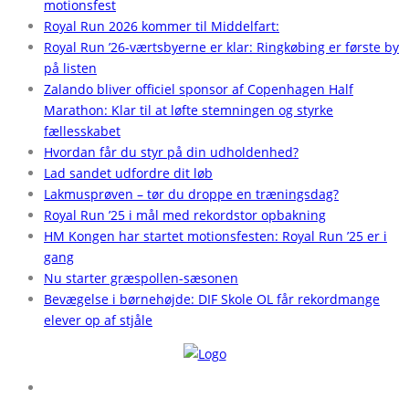
motionsfest
Royal Run 2026 kommer til Middelfart:
Royal Run ’26-værtsbyerne er klar: Ringkøbing er første by
på listen
Zalando bliver officiel sponsor af Copenhagen Half
Marathon: Klar til at løfte stemningen og styrke
fællesskabet
Hvordan får du styr på din udholdenhed?
Lad sandet udfordre dit løb
Lakmusprøven – tør du droppe en træningsdag?
Royal Run ’25 i mål med rekordstor opbakning
HM Kongen har startet motionsfesten: Royal Run ’25 er i
gang
Nu starter græspollen-sæsonen
Bevægelse i børnehøjde: DIF Skole OL får rekordmange
elever op af stjåle