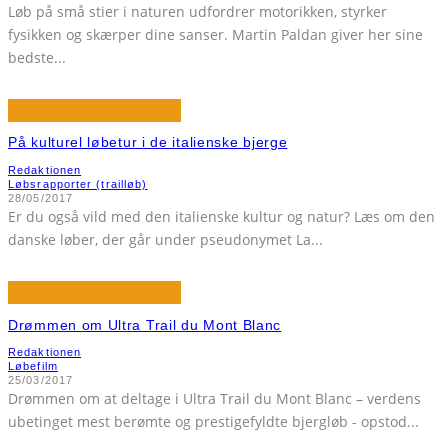
Løb på små stier i naturen udfordrer motorikken, styrker
fysikken og skærper dine sanser. Martin Paldan giver her sine
bedste
...
På kulturel løbetur i de italienske bjerge
Redaktionen
Løbsrapporter (trailløb)
28/05/2017
Er du også vild med den italienske kultur og natur? Læs om den
danske løber, der går under pseudonymet La
...
Drømmen om Ultra Trail du Mont Blanc
Redaktionen
Løbefilm
25/03/2017
Drømmen om at deltage i Ultra Trail du Mont Blanc – verdens
ubetinget mest berømte og prestigefyldte bjergløb - opstod
...