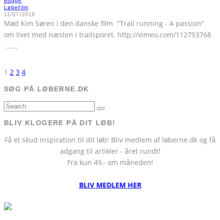
Bugge
Løbefilm
11/07/2016
Mød Kim Søren i den danske film "Trail running - A passion"
om livet med næsten i trailsporet. http://vimeo.com/112753768
...
...
1
2
3
4
SØG PÅ LØBERNE.DK
BLIV KLOGERE PÅ DIT LØB!
Få et skud inspiration til dit løb! Bliv medlem af løberne.dk og få
adgang til artikler - året rundt!
Fra kun 49,- om måneden!
BLIV MEDLEM HER