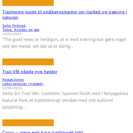
Trailmoms guide til småbørnsmødre om trailløb og træning i
naturen
Sofie Hvitved
Tema: Kvinder og løb
12/03/2022
“The good news er heldigvis, at vi med træning kan gøre noget
ved det meste, om det så er dårlig
...
Trail VM nåede nye højder
Redaktionen
Løbsrapporter (trailløb)
21/05/2019
Dette års Trail VM i Castellón, Spanien fandt sted i Penyagolosa
Natural Park, et traditionsrigt område med stor kulturel
betydning
...
Cross – mere end bare traditionelt løb!