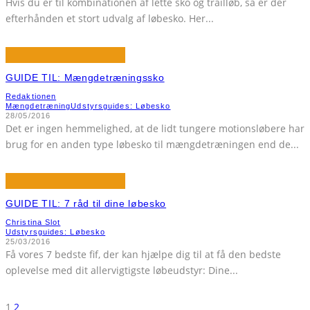
Hvis du er til kombinationen af lette sko og trailløb, så er der
efterhånden et stort udvalg af løbesko. Her
...
GUIDE TIL: Mængdetræningssko
Redaktionen
Mængdetræning
Udstyrsguides: Løbesko
28/05/2016
Det er ingen hemmelighed, at de lidt tungere motionsløbere har
brug for en anden type løbesko til mængdetræningen end de
...
GUIDE TIL: 7 råd til dine løbesko
Christina Slot
Udstyrsguides: Løbesko
25/03/2016
Få vores 7 bedste fif, der kan hjælpe dig til at få den bedste
oplevelse med dit allervigtigste løbeudstyr: Dine
...
1
2