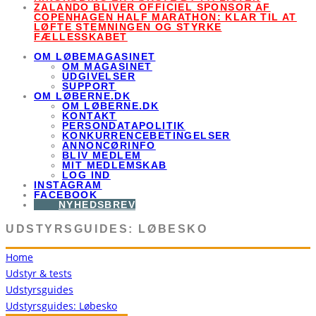
ZALANDO BLIVER OFFICIEL SPONSOR AF
COPENHAGEN HALF MARATHON: KLAR TIL AT
LØFTE STEMNINGEN OG STYRKE
FÆLLESSKABET
OM LØBEMAGASINET
OM MAGASINET
UDGIVELSER
SUPPORT
OM LØBERNE.DK
OM LØBERNE.DK
KONTAKT
PERSONDATAPOLITIK
KONKURRENCEBETINGELSER
ANNONCØRINFO
BLIV MEDLEM
MIT MEDLEMSKAB
LOG IND
INSTAGRAM
FACEBOOK
NYHEDSBREV
UDSTYRSGUIDES: LØBESKO
Home
Udstyr & tests
Udstyrsguides
Udstyrsguides: Løbesko