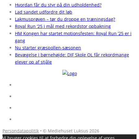
Hvordan får du styr på din udholdenhed?
Lad sandet udfordre dit løb
Lakmusprøven – tør du droppe en træningsdag?
Royal Run ’25 i mål med rekordstor opbakning
HM Kongen har startet motionsfesten: Royal Run ’25 er i
gang
Nu starter græspollen-sæsonen
Bevægelse i børnehøjde: DIF Skole OL får rekordmange
elever op af stjåle
Persondatapolitik
• © Mediehuset Luksus 2026
Vi bruger cookies til at forbedre din oplevelse af vores