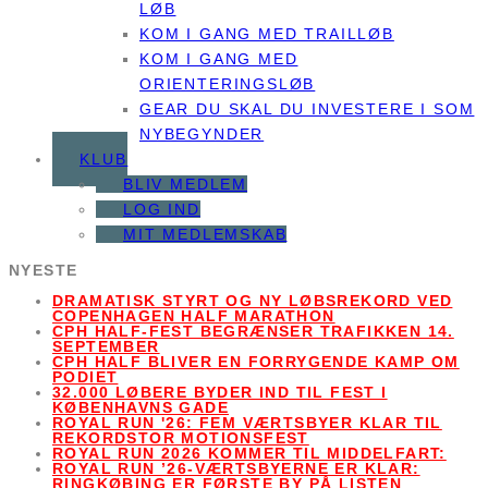
LØB
KOM I GANG MED TRAILLØB
KOM I GANG MED
ORIENTERINGSLØB
GEAR DU SKAL DU INVESTERE I SOM
NYBEGYNDER
KLUB
BLIV MEDLEM
LOG IND
MIT MEDLEMSKAB
NYESTE
DRAMATISK STYRT OG NY LØBSREKORD VED
COPENHAGEN HALF MARATHON
CPH HALF-FEST BEGRÆNSER TRAFIKKEN 14.
SEPTEMBER
CPH HALF BLIVER EN FORRYGENDE KAMP OM
PODIET
32.000 LØBERE BYDER IND TIL FEST I
KØBENHAVNS GADE
ROYAL RUN '26: FEM VÆRTSBYER KLAR TIL
REKORDSTOR MOTIONSFEST
ROYAL RUN 2026 KOMMER TIL MIDDELFART:
ROYAL RUN ’26-VÆRTSBYERNE ER KLAR:
RINGKØBING ER FØRSTE BY PÅ LISTEN