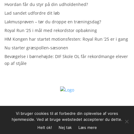
Hvordan får du styr på din udholdenhed?
Lad sandet udfordre dit løb
Lakmusprøven – tør du droppe en træningsdag?
Royal Run ’25 i mål med rekordstor opbakning
HM Kongen har startet motionsfesten: Royal Run ’25 er i gang
Nu starter græspollen-sæsonen
Bevægelse i børnehøjde: DIF Skole OL får rekordmange elever
op af stjåle
Vi bruger cookies til at forbedre din oplevelse af vores
hjemmeside. Ved at bruge webstedet accepterer du dette.
Helt ok!
Nej tak
Læs mere
Persondatapolitik
• © Mediehuset Luksus 2026