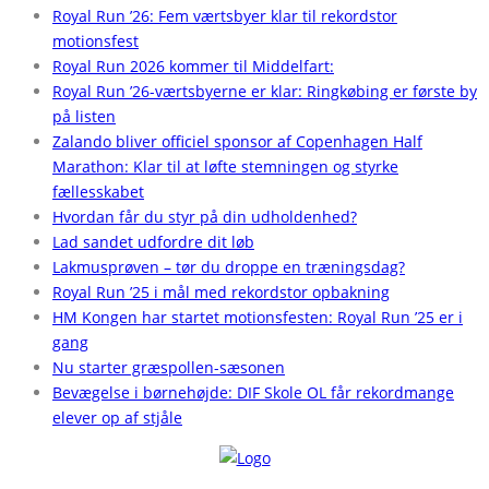
Royal Run ’26: Fem værtsbyer klar til rekordstor
motionsfest
Royal Run 2026 kommer til Middelfart:
Royal Run ’26-værtsbyerne er klar: Ringkøbing er første by
på listen
Zalando bliver officiel sponsor af Copenhagen Half
Marathon: Klar til at løfte stemningen og styrke
fællesskabet
Hvordan får du styr på din udholdenhed?
Lad sandet udfordre dit løb
Lakmusprøven – tør du droppe en træningsdag?
Royal Run ’25 i mål med rekordstor opbakning
HM Kongen har startet motionsfesten: Royal Run ’25 er i
gang
Nu starter græspollen-sæsonen
Bevægelse i børnehøjde: DIF Skole OL får rekordmange
elever op af stjåle