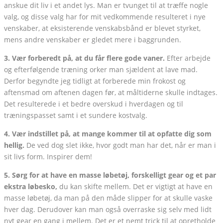
anskue dit liv i et andet lys. Man er tvunget til at træffe nogle
valg, og disse valg har for mit vedkommende resulteret i nye
venskaber, at eksisterende venskabsbånd er blevet styrket,
mens andre venskaber er gledet mere i baggrunden.
3. Vær forberedt på, at du får flere gode vaner.
Efter arbejde
og efterfølgende træning orker man sjældent at lave mad.
Derfor begyndte jeg tidligt at forberede min frokost og
aftensmad om aftenen dagen før, at måltiderne skulle indtages.
Det resulterede i et bedre overskud i hverdagen og til
træningspasset samt i et sundere kostvalg.
4. Vær indstillet på, at mange kommer til at opfatte dig som
hellig.
De ved dog slet ikke, hvor godt man har det, når er man i
sit livs form. Inspirer dem!
5. Sørg for at have en masse løbetøj, forskelligt gear og et par
ekstra løbesko,
du kan skifte mellem. Det er vigtigt at have en
masse løbetøj, da man på den måde slipper for at skulle vaske
hver dag. Derudover kan man også overraske sig selv med lidt
nyt gear en gang i mellem. Det er et nemt trick til at opretholde