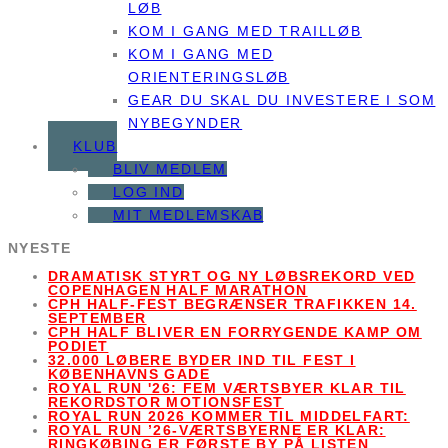
LØB
KOM I GANG MED TRAILLØB
KOM I GANG MED
ORIENTERINGSLØB
GEAR DU SKAL DU INVESTERE I SOM
NYBEGYNDER
KLUB
BLIV MEDLEM
LOG IND
MIT MEDLEMSKAB
NYESTE
DRAMATISK STYRT OG NY LØBSREKORD VED
COPENHAGEN HALF MARATHON
CPH HALF-FEST BEGRÆNSER TRAFIKKEN 14.
SEPTEMBER
CPH HALF BLIVER EN FORRYGENDE KAMP OM
PODIET
32.000 LØBERE BYDER IND TIL FEST I
KØBENHAVNS GADE
ROYAL RUN '26: FEM VÆRTSBYER KLAR TIL
REKORDSTOR MOTIONSFEST
ROYAL RUN 2026 KOMMER TIL MIDDELFART:
ROYAL RUN ’26-VÆRTSBYERNE ER KLAR:
RINGKØBING ER FØRSTE BY PÅ LISTEN