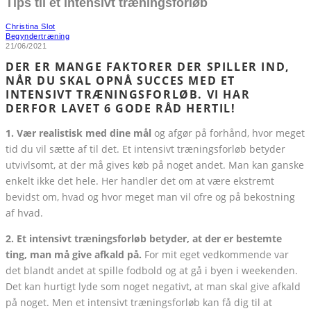
Tips til et intensivt træningsforløb
Christina Slot
Begyndertræning
21/06/2021
DER ER MANGE FAKTORER DER SPILLER IND,
NÅR DU SKAL OPNÅ SUCCES MED ET
INTENSIVT TRÆNINGSFORLØB. VI HAR
DERFOR LAVET 6 GODE RÅD HERTIL!
1. Vær realistisk med dine mål
og afgør på forhånd, hvor meget
tid du vil sætte af til det. Et intensivt træningsforløb betyder
utvivlsomt, at der må gives køb på noget andet. Man kan ganske
enkelt ikke det hele. Her handler det om at være ekstremt
bevidst om, hvad og hvor meget man vil ofre og på bekostning
af hvad.
2. Et intensivt træningsforløb betyder, at der er bestemte
ting, man må give afkald på.
For mit eget vedkommende var
det blandt andet at spille fodbold og at gå i byen i weekenden.
Det kan hurtigt lyde som noget negativt, at man skal give afkald
på noget. Men et intensivt træningsforløb kan få dig til at