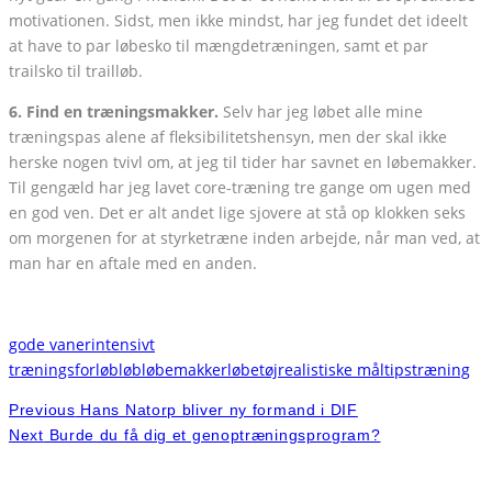
motivationen. Sidst, men ikke mindst, har jeg fundet det ideelt
at have to par løbesko til mængdetræningen, samt et par
trailsko til trailløb.
6. Find en træningsmakker.
Selv har jeg løbet alle mine
træningspas alene af fleksibilitetshensyn, men der skal ikke
herske nogen tvivl om, at jeg til tider har savnet en løbemakker.
Til gengæld har jeg lavet core-træning tre gange om ugen med
en god ven. Det er alt andet lige sjovere at stå op klokken seks
om morgenen for at styrketræne inden arbejde, når man ved, at
man har en aftale med en anden.
gode vaner
intensivt
træningsforløb
løb
løbemakker
løbetøj
realistiske mål
tips
træning
Previous
Hans Natorp bliver ny formand i DIF
Next
Burde du få dig et genoptræningsprogram?