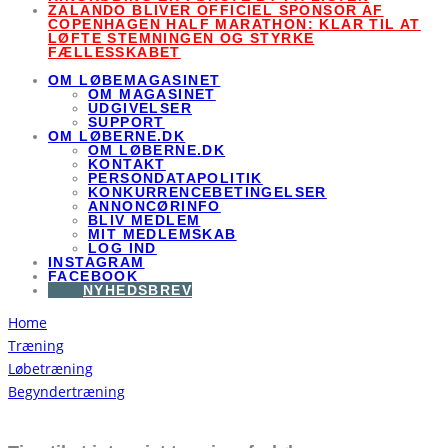
ZALANDO BLIVER OFFICIEL SPONSOR AF
COPENHAGEN HALF MARATHON: KLAR TIL AT
LØFTE STEMNINGEN OG STYRKE
FÆLLESSKABET
OM LØBEMAGASINET
OM MAGASINET
UDGIVELSER
SUPPORT
OM LØBERNE.DK
OM LØBERNE.DK
KONTAKT
PERSONDATAPOLITIK
KONKURRENCEBETINGELSER
ANNONCØRINFO
BLIV MEDLEM
MIT MEDLEMSKAB
LOG IND
INSTAGRAM
FACEBOOK
NYHEDSBREV
Home
Træning
Løbetræning
Begyndertræning