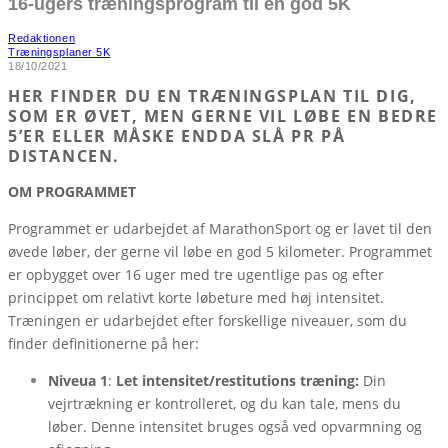
16-ugers træningsprogram til en god 5K
Redaktionen
Træningsplaner 5K
18/10/2021
HER FINDER DU EN TRÆNINGSPLAN TIL DIG,
SOM ER ØVET, MEN GERNE VIL LØBE EN BEDRE
5’ER ELLER MÅSKE ENDDA SLÅ PR PÅ
DISTANCEN.
OM PROGRAMMET
Programmet er udarbejdet af MarathonSport og er lavet til den
øvede løber, der gerne vil løbe en god 5 kilometer. Programmet
er opbygget over 16 uger med tre ugentlige pas og efter
princippet om relativt korte løbeture med høj intensitet.
Træningen er udarbejdet efter forskellige niveauer, som du
finder definitionerne på her:
Niveua 1
:
Let intensitet/restitutions træning:
Din
vejrtrækning er kontrolleret, og du kan tale, mens du
løber. Denne intensitet bruges også ved opvarmning og