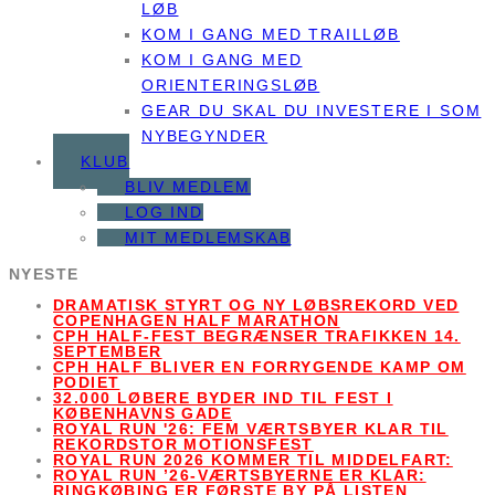
LØB
KOM I GANG MED TRAILLØB
KOM I GANG MED
ORIENTERINGSLØB
GEAR DU SKAL DU INVESTERE I SOM
NYBEGYNDER
KLUB
BLIV MEDLEM
LOG IND
MIT MEDLEMSKAB
NYESTE
DRAMATISK STYRT OG NY LØBSREKORD VED
COPENHAGEN HALF MARATHON
CPH HALF-FEST BEGRÆNSER TRAFIKKEN 14.
SEPTEMBER
CPH HALF BLIVER EN FORRYGENDE KAMP OM
PODIET
32.000 LØBERE BYDER IND TIL FEST I
KØBENHAVNS GADE
ROYAL RUN '26: FEM VÆRTSBYER KLAR TIL
REKORDSTOR MOTIONSFEST
ROYAL RUN 2026 KOMMER TIL MIDDELFART:
ROYAL RUN ’26-VÆRTSBYERNE ER KLAR:
RINGKØBING ER FØRSTE BY PÅ LISTEN