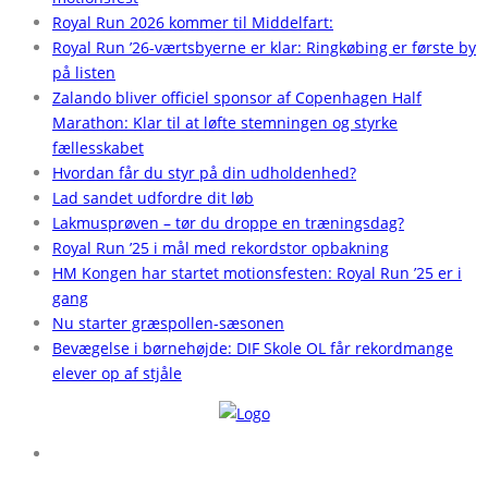
Royal Run 2026 kommer til Middelfart:
Royal Run ’26-værtsbyerne er klar: Ringkøbing er første by
på listen
Zalando bliver officiel sponsor af Copenhagen Half
Marathon: Klar til at løfte stemningen og styrke
fællesskabet
Hvordan får du styr på din udholdenhed?
Lad sandet udfordre dit løb
Lakmusprøven – tør du droppe en træningsdag?
Royal Run ’25 i mål med rekordstor opbakning
HM Kongen har startet motionsfesten: Royal Run ’25 er i
gang
Nu starter græspollen-sæsonen
Bevægelse i børnehøjde: DIF Skole OL får rekordmange
elever op af stjåle