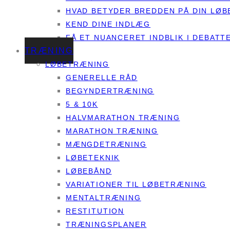
HVAD BETYDER BREDDEN PÅ DIN LØB
KEND DINE INDLÆG
FÅ ET NUANCERET INDBLIK I DEBAT
TRÆNING
LØBETRÆNING
GENERELLE RÅD
BEGYNDERTRÆNING
5 & 10K
HALVMARATHON TRÆNING
MARATHON TRÆNING
MÆNGDETRÆNING
LØBETEKNIK
LØBEBÅND
VARIATIONER TIL LØBETRÆNING
MENTALTRÆNING
RESTITUTION
TRÆNINGSPLANER