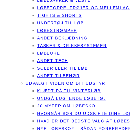
LØBEJAKKER & VESTE
LØBETOPPE, TRØJER OG MELLEMLAG
TIGHTS & SHORTS
UNDERTØJ TIL LØB
LØBESTRØMPER
ANDET BEKLÆDNING
TASKER & DRIKKESYSTEMER
LØBEURE
ANDET TECH
SOLBRILLER TIL LØB
ANDET TILBEHØR
UDVALGT VIDEN OM DIT UDSTYR
KLÆDT PÅ TIL VINTERLØB
UNDGÅ LUGTENDE LØBETØJ
20 MYTER OM LØBESKO
HVORNÅR BØR DU UDSKIFTE DINE L
HVAD ER DET BEDSTE VALG AF LØBE
NYE LØBESKO? – SÅDAN FORBEREDER