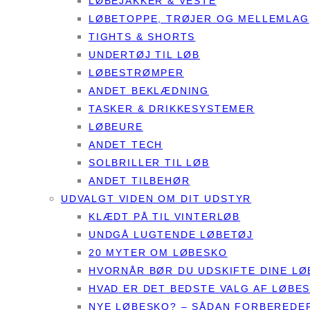
LØBEJAKKER & VESTE
LØBETOPPE, TRØJER OG MELLEMLAG
TIGHTS & SHORTS
UNDERTØJ TIL LØB
LØBESTRØMPER
ANDET BEKLÆDNING
TASKER & DRIKKESYSTEMER
LØBEURE
ANDET TECH
SOLBRILLER TIL LØB
ANDET TILBEHØR
UDVALGT VIDEN OM DIT UDSTYR
KLÆDT PÅ TIL VINTERLØB
UNDGÅ LUGTENDE LØBETØJ
20 MYTER OM LØBESKO
HVORNÅR BØR DU UDSKIFTE DINE L
HVAD ER DET BEDSTE VALG AF LØBE
NYE LØBESKO? – SÅDAN FORBEREDER