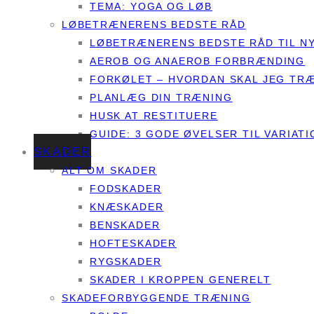
TEMA: YOGA OG LØB
LØBETRÆNERENS BEDSTE RÅD
LØBETRÆNERENS BEDSTE RÅD TIL N
AEROB OG ANAEROB FORBRÆNDING
FORKØLET – HVORDAN SKAL JEG TR
PLANLÆG DIN TRÆNING
HUSK AT RESTITUERE
GUIDE: 3 GODE ØVELSER TIL VARIATI
SKADER
ALT OM SKADER
FODSKADER
KNÆSKADER
BENSKADER
HOFTESKADER
RYGSKADER
SKADER I KROPPEN GENERELT
SKADEFORBYGGENDE TRÆNING