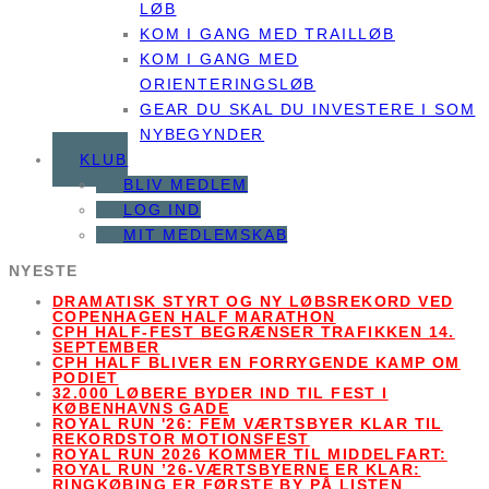
LØB
KOM I GANG MED TRAILLØB
KOM I GANG MED
ORIENTERINGSLØB
GEAR DU SKAL DU INVESTERE I SOM
NYBEGYNDER
KLUB
BLIV MEDLEM
LOG IND
MIT MEDLEMSKAB
NYESTE
DRAMATISK STYRT OG NY LØBSREKORD VED
COPENHAGEN HALF MARATHON
CPH HALF-FEST BEGRÆNSER TRAFIKKEN 14.
SEPTEMBER
CPH HALF BLIVER EN FORRYGENDE KAMP OM
PODIET
32.000 LØBERE BYDER IND TIL FEST I
KØBENHAVNS GADE
ROYAL RUN '26: FEM VÆRTSBYER KLAR TIL
REKORDSTOR MOTIONSFEST
ROYAL RUN 2026 KOMMER TIL MIDDELFART:
ROYAL RUN ’26-VÆRTSBYERNE ER KLAR:
RINGKØBING ER FØRSTE BY PÅ LISTEN