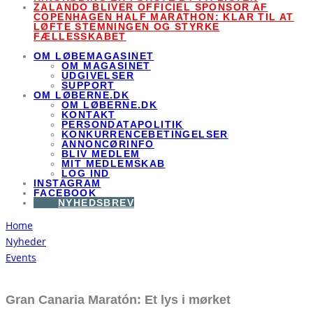
ZALANDO BLIVER OFFICIEL SPONSOR AF
COPENHAGEN HALF MARATHON: KLAR TIL AT
LØFTE STEMNINGEN OG STYRKE
FÆLLESSKABET
OM LØBEMAGASINET
OM MAGASINET
UDGIVELSER
SUPPORT
OM LØBERNE.DK
OM LØBERNE.DK
KONTAKT
PERSONDATAPOLITIK
KONKURRENCEBETINGELSER
ANNONCØRINFO
BLIV MEDLEM
MIT MEDLEMSKAB
LOG IND
INSTAGRAM
FACEBOOK
NYHEDSBREV
Home
Nyheder
Events
Gran Canaria Maratón: Et lys i mørket