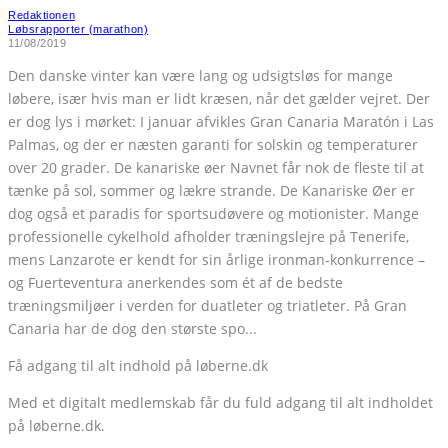
Redaktionen
Løbsrapporter (marathon)
11/08/2019
Den danske vinter kan være lang og udsigtsløs for mange
løbere, især hvis man er lidt kræsen, når det gælder vejret. Der
er dog lys i mørket: I januar afvikles Gran Canaria Maratón i Las
Palmas, og der er næsten garanti for solskin og temperaturer
over 20 grader. De kanariske øer Navnet får nok de fleste til at
tænke på sol, sommer og lækre strande. De Kanariske Øer er
dog også et paradis for sportsudøvere og motionister. Mange
professionelle cykelhold afholder træningslejre på Tenerife,
mens Lanzarote er kendt for sin årlige ironman-konkurrence –
og Fuerteventura anerkendes som ét af de bedste
træningsmiljøer i verden for duatleter og triatleter. På Gran
Canaria har de dog den største spo...
Få adgang til alt indhold på løberne.dk
Med et digitalt medlemskab får du fuld adgang til alt indholdet
på løberne.dk.