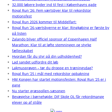
32.000 løbere byder ind til fest i Københavns gade
Royal Run ’26: Fem værtsbyer klar til rekordstor
motionsfest
Royal Run 2026 kommer til Middelfart:
Royal Run ’26-værtsbyerne er klar: Ringkøbing er første by
på listen
Zalando bliver officiel sponsor af Copenhagen Half
Marathon: Klar til at løfte stemningen og styrke
fællesskabet
Hvordan får du styr på din udholdenhed?
Lad sandet udfordre dit løb
Lakmusprøven – tør du droppe en træningsdag?
Royal Run ’25 i mål med rekordstor opbakning
HM Kongen har startet motionsfesten: Royal Run ’25 er i
gang
Nu starter græspollen-sæsonen
Bevægelse i børnehøjde: DIF Skole OL får rekordmange
elever op af stjåle