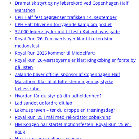
Dramatisk styrt og ny løbsrekord ved Copenhagen Half
Marathon
CPH Half-fest begrænser trafikken 14. september
CPH Half bliver en forrygende kamp om podiet
32.000 løbere byder ind til fest i Københavns gade
Royal Run ’26: Fem værtsbyer klar til rekordstor
motionsfest
Royal Run 2026 kommer til Middelfart:
Royal Run ’26-værtsbyerne er klar: Ringkøbing er første by
på listen
Zalando bliver officiel sponsor af Copenhagen Half
Marathon: Klar til at løfte stemningen og styrke
fællesskabet
Hvordan får du styr på din udholdenhed?
Lad sandet udfordre dit løb
Lakmusprøven – tør du droppe en træningsdag?
Royal Run ’25 i mål med rekordstor opbakning
HM Kongen har startet motionsfesten: Royal Run ’25 er i
gang
Nu starter græspollen-sæsonen