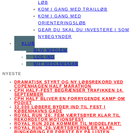
LØB
KOM I GANG MED TRAILLØB
KOM I GANG MED
ORIENTERINGSLØB
GEAR DU SKAL DU INVESTERE I SOM
NYBEGYNDER
KLUB
BLIV MEDLEM
LOG IND
MIT MEDLEMSKAB
NYESTE
DRAMATISK STYRT OG NY LØBSREKORD VED
COPENHAGEN HALF MARATHON
CPH HALF-FEST BEGRÆNSER TRAFIKKEN 14.
SEPTEMBER
CPH HALF BLIVER EN FORRYGENDE KAMP OM
PODIET
32.000 LØBERE BYDER IND TIL FEST I
KØBENHAVNS GADE
ROYAL RUN '26: FEM VÆRTSBYER KLAR TIL
REKORDSTOR MOTIONSFEST
ROYAL RUN 2026 KOMMER TIL MIDDELFART:
ROYAL RUN ’26-VÆRTSBYERNE ER KLAR:
RINGKØBING ER FØRSTE BY PÅ LISTEN