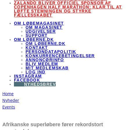
ZALANDO BLIVER OFFICIEL SPONSOR AF
COPENHAGEN HALF MARATHON: KLAR TIL AT
LØFTE STEMNINGEN OG STYRKE
FÆLLESSKABET
OM LØBEMAGASINET
OM MAGASINET
UDGIVELSER
SUPPORT
OM LØBERNE.DK
OM LØBERNE.DK
KONTAKT
PERSONDATAPOLITIK
KONKURRENCEBETINGELSER
ANNONCØRINFO
BLIV MEDLEM
MIT MEDLEMSKAB
LOG IND
INSTAGRAM
FACEBOOK
NYHEDSBREV
Home
Nyheder
Events
Afrikanske superløbere fører rekordstort