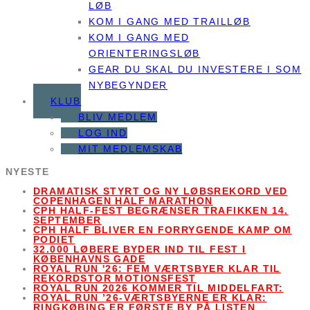
LØB
KOM I GANG MED TRAILLØB
KOM I GANG MED
ORIENTERINGSLØB
GEAR DU SKAL DU INVESTERE I SOM
NYBEGYNDER
KLUB
BLIV MEDLEM
LOG IND
MIT MEDLEMSKAB
NYESTE
DRAMATISK STYRT OG NY LØBSREKORD VED
COPENHAGEN HALF MARATHON
CPH HALF-FEST BEGRÆNSER TRAFIKKEN 14.
SEPTEMBER
CPH HALF BLIVER EN FORRYGENDE KAMP OM
PODIET
32.000 LØBERE BYDER IND TIL FEST I
KØBENHAVNS GADE
ROYAL RUN '26: FEM VÆRTSBYER KLAR TIL
REKORDSTOR MOTIONSFEST
ROYAL RUN 2026 KOMMER TIL MIDDELFART:
ROYAL RUN ’26-VÆRTSBYERNE ER KLAR:
RINGKØBING ER FØRSTE BY PÅ LISTEN