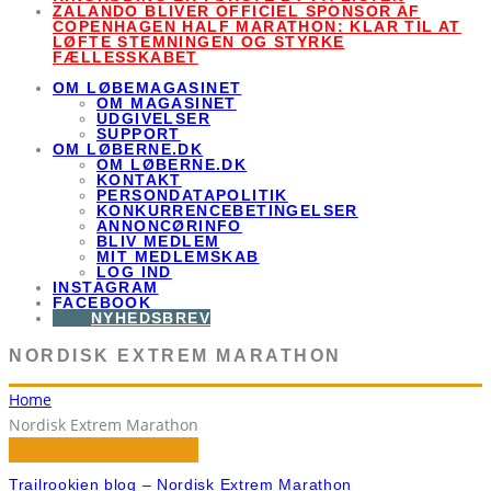
ZALANDO BLIVER OFFICIEL SPONSOR AF
COPENHAGEN HALF MARATHON: KLAR TIL AT
LØFTE STEMNINGEN OG STYRKE
FÆLLESSKABET
OM LØBEMAGASINET
OM MAGASINET
UDGIVELSER
SUPPORT
OM LØBERNE.DK
OM LØBERNE.DK
KONTAKT
PERSONDATAPOLITIK
KONKURRENCEBETINGELSER
ANNONCØRINFO
BLIV MEDLEM
MIT MEDLEMSKAB
LOG IND
INSTAGRAM
FACEBOOK
NYHEDSBREV
NORDISK EXTREM MARATHON
Home
Nordisk Extrem Marathon
Trailrookien blog – Nordisk Extrem Marathon