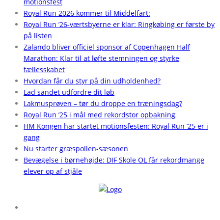
motionsfest
Royal Run 2026 kommer til Middelfart:
Royal Run ’26-værtsbyerne er klar: Ringkøbing er første by
på listen
Zalando bliver officiel sponsor af Copenhagen Half
Marathon: Klar til at løfte stemningen og styrke
fællesskabet
Hvordan får du styr på din udholdenhed?
Lad sandet udfordre dit løb
Lakmusprøven – tør du droppe en træningsdag?
Royal Run ’25 i mål med rekordstor opbakning
HM Kongen har startet motionsfesten: Royal Run ’25 er i
gang
Nu starter græspollen-sæsonen
Bevægelse i børnehøjde: DIF Skole OL får rekordmange
elever op af stjåle