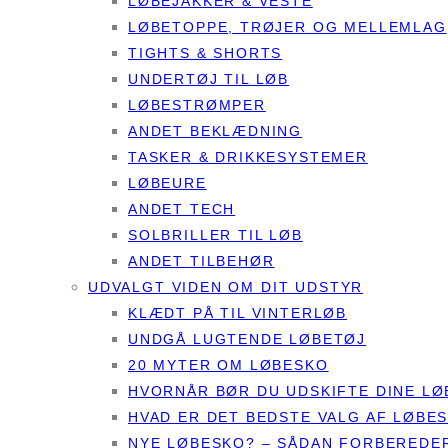
LØBEJAKKER & VESTE
LØBETOPPE, TRØJER OG MELLEMLAG
TIGHTS & SHORTS
UNDERTØJ TIL LØB
LØBESTRØMPER
ANDET BEKLÆDNING
TASKER & DRIKKESYSTEMER
LØBEURE
ANDET TECH
SOLBRILLER TIL LØB
ANDET TILBEHØR
UDVALGT VIDEN OM DIT UDSTYR
KLÆDT PÅ TIL VINTERLØB
UNDGÅ LUGTENDE LØBETØJ
20 MYTER OM LØBESKO
HVORNÅR BØR DU UDSKIFTE DINE L
HVAD ER DET BEDSTE VALG AF LØBE
NYE LØBESKO? – SÅDAN FORBEREDER