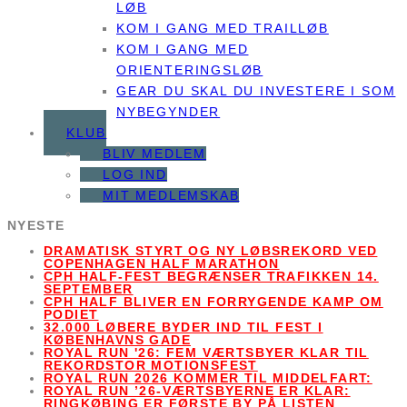
LØB
KOM I GANG MED TRAILLØB
KOM I GANG MED
ORIENTERINGSLØB
GEAR DU SKAL DU INVESTERE I SOM
NYBEGYNDER
KLUB
BLIV MEDLEM
LOG IND
MIT MEDLEMSKAB
NYESTE
DRAMATISK STYRT OG NY LØBSREKORD VED
COPENHAGEN HALF MARATHON
CPH HALF-FEST BEGRÆNSER TRAFIKKEN 14.
SEPTEMBER
CPH HALF BLIVER EN FORRYGENDE KAMP OM
PODIET
32.000 LØBERE BYDER IND TIL FEST I
KØBENHAVNS GADE
ROYAL RUN '26: FEM VÆRTSBYER KLAR TIL
REKORDSTOR MOTIONSFEST
ROYAL RUN 2026 KOMMER TIL MIDDELFART:
ROYAL RUN ’26-VÆRTSBYERNE ER KLAR:
RINGKØBING ER FØRSTE BY PÅ LISTEN