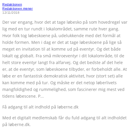
Redaktionen
Redaktionen mener
12/11/2018
Der var engang, hvor det at tage løbesko på som hovedregel var
lig med en tur rundt i lokalområdet, samme rute hver gang.
Hvor folk tog løbeskoene på, udelukkende med det formål at
holde formen. Men i dag er det at tage løbeskoene på lige så
meget en invitation til at komme ud på eventyr. Og det både
lokalt og globalt. Fra små mikroeventyr i dit lokalområde, til de
helt store eventyr langt fra alfarvej. Og det bedste af det hele
er, at de eventyr, som løbeskoene tilbyder, er forbeholdt alle. At
løbe er en fantastisk demokratisk aktivitet, hvor (stort set) alle
kan komme med på tur. Og måske er det netop løberlivets
mangfoldighed og rummelighed, som fascinerer mig mest ved
tidens løbescene. P...
Få adgang til alt indhold på løberne.dk
Med et digitalt medlemskab får du fuld adgang til alt indholdet
på løberne.dk.