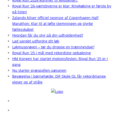
Royal Run 2026 kommer til Middelfart:
Royal Run ’26-værtsbyerne er klar: Ringkøbing er første by
på listen
Zalando bliver officiel sponsor af Copenhagen Half
Marathon: Klar til at løfte stemningen og styrke
fællesskabet
Hvordan får du styr på din udholdenhed?
Lad sandet udfordre dit løb
Lakmusprøven – tør du droppe en træningsdag?
Royal Run ’25 i mål med rekordstor opbakning
HM Kongen har startet motionsfesten: Royal Run ’25 er i
gang
Nu starter græspollen-sæsonen
Bevægelse i børnehøjde: DIF Skole OL får rekordmange
elever op af stjåle